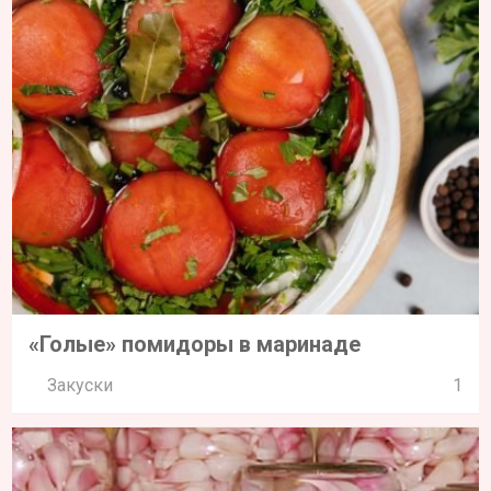
«Голые» помидоры в маринаде
Закуски
1