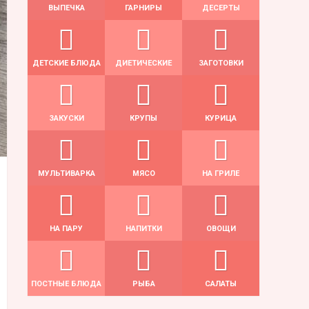
ВЫПЕЧКА
ГАРНИРЫ
ДЕСЕРТЫ
ДЕТСКИЕ БЛЮДА
ДИЕТИЧЕСКИЕ
ЗАГОТОВКИ
ЗАКУСКИ
КРУПЫ
КУРИЦА
МУЛЬТИВАРКА
МЯСО
НА ГРИЛЕ
НА ПАРУ
НАПИТКИ
ОВОЩИ
ПОСТНЫЕ БЛЮДА
РЫБА
САЛАТЫ