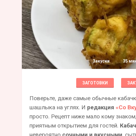
Закуски
35 ми
ЗАГОТОВКИ
ЗАК
Поверьте, даже самые обычные кабачк
шашлыка на углях. И
редакция
«Со Вк
просто. Рецепт ниже мало кому знаком
приятным открытием для гостей.
Кабач
невероятно
сочными и вкусными
, сы