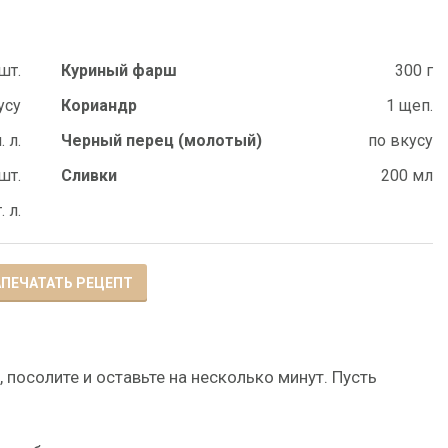
шт.
Куриный фарш
300 г
усу
Кориандр
1 щеп.
. л.
Черный перец (молотый)
по вкусу
шт.
Сливки
200 мл
. л.
ПЕЧАТАТЬ РЕЦЕПТ
 посолите и оставьте на несколько минут. Пусть