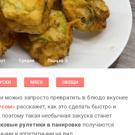
нут
Средне
Порций: 5
УСКИ
МЯСО
ОВОЩИ
и можно запросто превратить в блюдо вкуснее
усом»
расскажет, как это сделать быстро и
, поэтому такая необычная закуска станет
ковые рулетики в панировке
получаются
тными и аппетитными на вид.