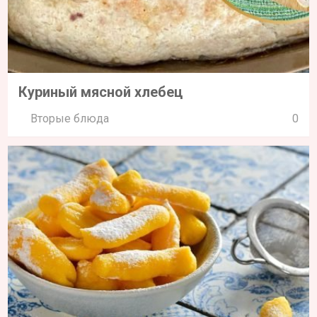
Куриный мясной хлебец
Вторые блюда
0