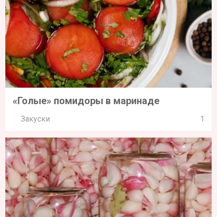
«Голые» помидоры в маринаде
Закуски
1