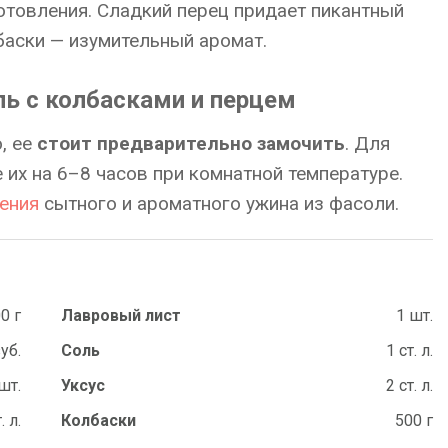
отовления. Сладкий перец придает пикантный
лбаски — изумительный аромат.
ль с колбасками и перцем
, ее
стоит предварительно замочить
. Для
 их на 6–8 часов при комнатной температуре.
ения
сытного и ароматного ужина из фасоли.
0 г
Лавровый лист
1 шт.
зуб.
Соль
1 ст. л.
шт.
Уксус
2 ст. л.
. л.
Колбаски
500 г