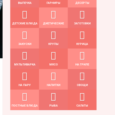
ВЫПЕЧКА
ГАРНИРЫ
ДЕСЕРТЫ
ДЕТСКИЕ БЛЮДА
ДИЕТИЧЕСКИЕ
ЗАГОТОВКИ
ЗАКУСКИ
КРУПЫ
КУРИЦА
МУЛЬТИВАРКА
МЯСО
НА ГРИЛЕ
НА ПАРУ
НАПИТКИ
ОВОЩИ
ПОСТНЫЕ БЛЮДА
РЫБА
САЛАТЫ