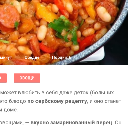
 минут
Средне
Порций: 6
О
ОВОЩИ
 может влюбить в себя даже деток (больших
 это блюдо
по сербскому рецепту
, и оно станет
м доме.
 овощами, —
вкусно замаринованный перец
. Он