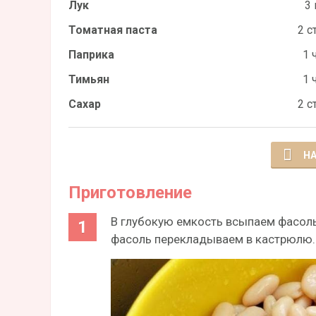
Лук
3 
Томатная паста
2 ст
Паприка
1 ч
Тимьян
1 ч
Сахар
2 ст
НА
Приготовление
В глубокую емкость всыпаем фасоль
фасоль перекладываем в кастрюлю. 