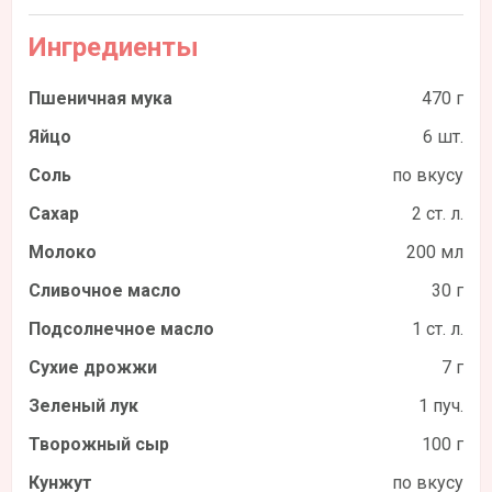
Ингредиенты
Пшеничная мука
470 г
Яйцо
6 шт.
Соль
по вкусу
Сахар
2 ст. л.
Молоко
200 мл
Сливочное масло
30 г
Подсолнечное масло
1 ст. л.
Сухие дрожжи
7 г
Зеленый лук
1 пуч.
Творожный сыр
100 г
Кунжут
по вкусу