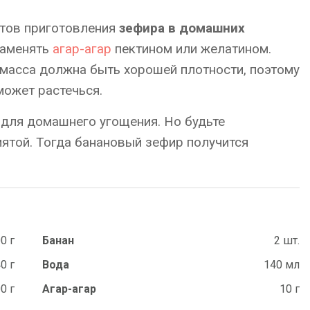
етов приготовления
зефира в домашних
заменять
агар-агар
пектином или желатином.
 масса должна быть хорошей плотности, поэтому
может растечься.
для домашнего угощения. Но будьте
ятой. Тогда банановый зефир получится
0 г
Банан
2 шт.
0 г
Вода
140 мл
0 г
Агар-агар
10 г