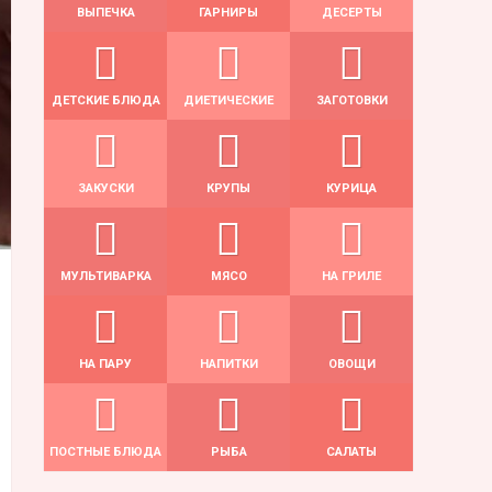
ВЫПЕЧКА
ГАРНИРЫ
ДЕСЕРТЫ
ДЕТСКИЕ БЛЮДА
ДИЕТИЧЕСКИЕ
ЗАГОТОВКИ
ЗАКУСКИ
КРУПЫ
КУРИЦА
МУЛЬТИВАРКА
МЯСО
НА ГРИЛЕ
НА ПАРУ
НАПИТКИ
ОВОЩИ
ПОСТНЫЕ БЛЮДА
РЫБА
САЛАТЫ