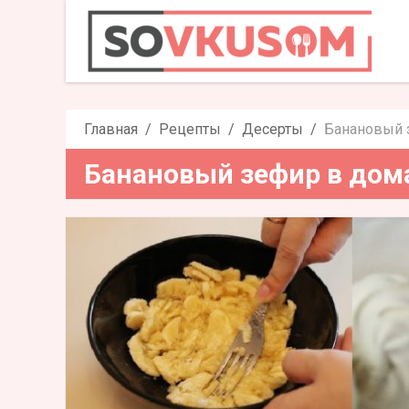
Банановый зефир 
Главная
Рецепты
Десерты
Банановый 
Банановый зефир в дом