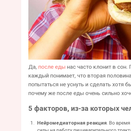
Да,
после еды
нас часто клонит в сон.
каждый понимает, что вторая половина
попытаться не уснуть и сделать хотя б
почему же после еды очень сильно хоч
5 факторов, из-за которых че
Нейромедиаторная реакция
. Во врем
силы на работу пищеварительного тракта