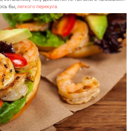
ось бы,
легкого перекуса
.