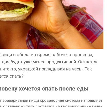
 Придя с обеда во время рабочего процесса,
 дня будет уже менее продуктивной. Остается
ы что-то, украдкой поглядывая на часы. Так
ется спать?
ловеку хочется спать после еды
я переваривания пищи кровеносная система направляет
, остальному телу достается не так много «внимания».