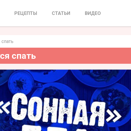
еды хочется спать
РЕЦЕПТЫ
СТАТЬИ
ВИДЕО
 спать
ся спать