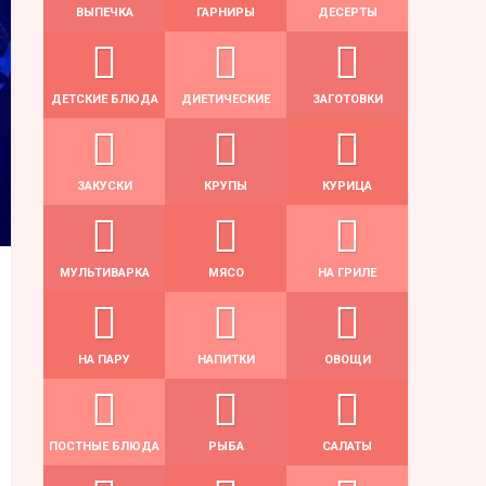
ВЫПЕЧКА
ГАРНИРЫ
ДЕСЕРТЫ
ДЕТСКИЕ БЛЮДА
ДИЕТИЧЕСКИЕ
ЗАГОТОВКИ
ЗАКУСКИ
КРУПЫ
КУРИЦА
МУЛЬТИВАРКА
МЯСО
НА ГРИЛЕ
НА ПАРУ
НАПИТКИ
ОВОЩИ
ПОСТНЫЕ БЛЮДА
РЫБА
САЛАТЫ