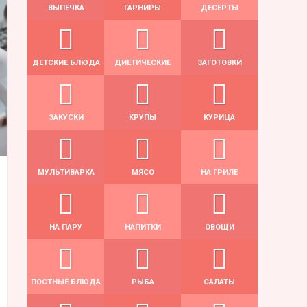
ВЫПЕЧКА
ГАРНИРЫ
ДЕСЕРТЫ
ДЕТСКИЕ БЛЮДА
ДИЕТИЧЕСКИЕ
ЗАГОТОВКИ
ЗАКУСКИ
КРУПЫ
КУРИЦА
МУЛЬТИВАРКА
МЯСО
НА ГРИЛЕ
НА ПАРУ
НАПИТКИ
ОВОЩИ
ПОСТНЫЕ БЛЮДА
РЫБА
САЛАТЫ