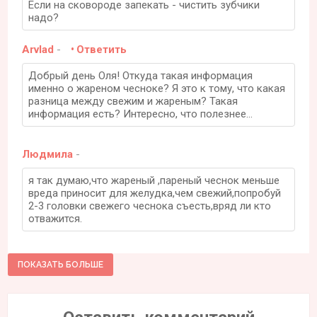
Если на сковороде запекать - чистить зубчики
надо?
Arvlad
-
Ответить
Добрый день Оля! Откуда такая информация
именно о жареном чесноке? Я это к тому, что какая
разница между свежим и жареным? Такая
информация есть? Интересно, что полезнее...
Людмила
-
я так думаю,что жареный ,пареный чеснок меньше
вреда приносит для желудка,чем свежий,попробуй
2-3 головки свежего чеснока съесть,вряд ли кто
отважится.
ПОКАЗАТЬ БОЛЬШЕ