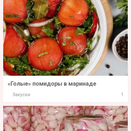
«Голые» помидоры в маринаде
Закуски
1