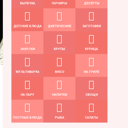
ВЫПЕЧКА
ГАРНИРЫ
ДЕСЕРТЫ
ДЕТСКИЕ БЛЮДА
ДИЕТИЧЕСКИЕ
ЗАГОТОВКИ
ЗАКУСКИ
КРУПЫ
КУРИЦА
МУЛЬТИВАРКА
МЯСО
НА ГРИЛЕ
НА ПАРУ
НАПИТКИ
ОВОЩИ
ПОСТНЫЕ БЛЮДА
РЫБА
САЛАТЫ