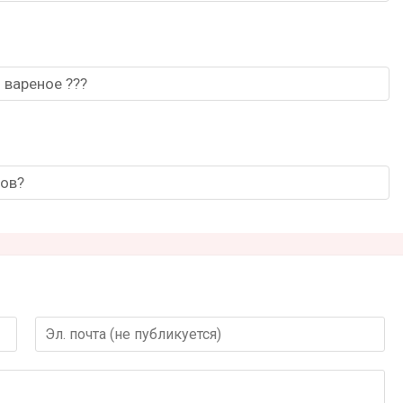
 вареное ???
сов?