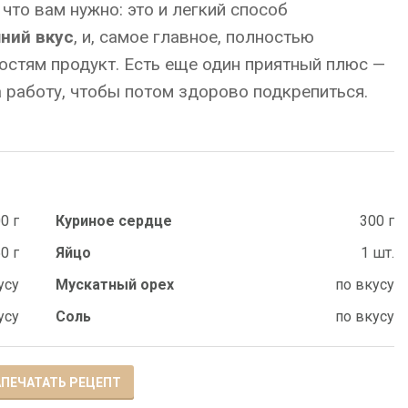
 что вам нужно: это и легкий способ
ний вкус
, и, самое главное, полностью
стям продукт. Есть еще один приятный плюс —
а работу, чтобы потом здорово подкрепиться.
0 г
Куриное сердце
300 г
0 г
Яйцо
1 шт.
усу
Мускатный орех
по вкусу
усу
Соль
по вкусу
ПЕЧАТАТЬ РЕЦЕПТ