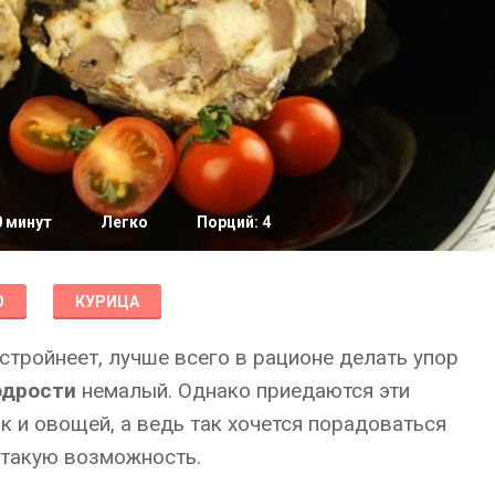
0 минут
Легко
Порций: 4
О
КУРИЦА
о стройнеет, лучше всего в рационе делать упор
одрости
немалый. Однако приедаются эти
 и овощей, а ведь так хочется порадоваться
 такую возможность.