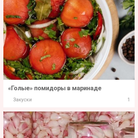
«Голые» помидоры в маринаде
Закуски
1