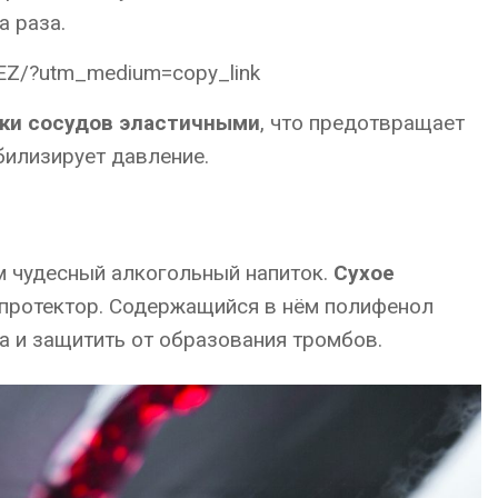
а раза.
tEZ/?utm_medium=copy_link
ки сосудов эластичными
, что предотвращает
билизирует давление.
м чудесный алкогольный напиток.
Сухое
протектор. Содержащийся в нём полифенол
а и защитить от образования тромбов.