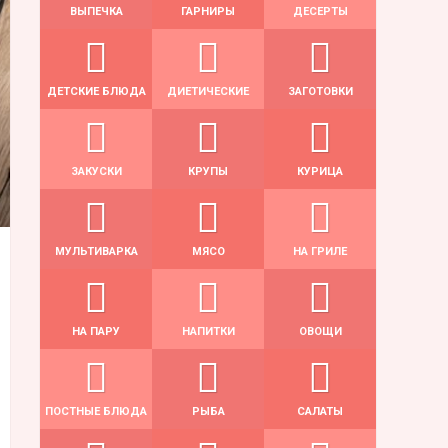
ВЫПЕЧКА
ГАРНИРЫ
ДЕСЕРТЫ
ДЕТСКИЕ БЛЮДА
ДИЕТИЧЕСКИЕ
ЗАГОТОВКИ
ЗАКУСКИ
КРУПЫ
КУРИЦА
МУЛЬТИВАРКА
МЯСО
НА ГРИЛЕ
НА ПАРУ
НАПИТКИ
ОВОЩИ
ПОСТНЫЕ БЛЮДА
РЫБА
САЛАТЫ