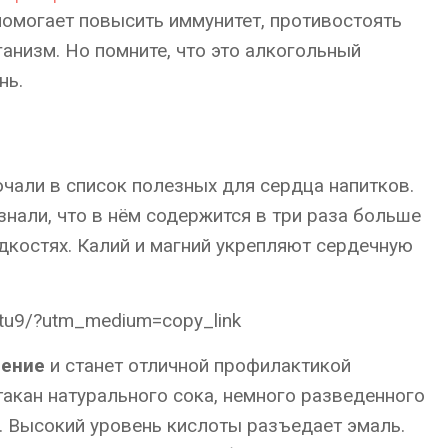
омогает повысить иммунитет, противостоять
анизм. Но помните, что это алкогольный
нь.
чали в список полезных для сердца напитков.
нали, что в нём содержится в три раза больше
дкостях. Калий и магний укрепляют сердечную
tu9/?utm_medium=copy_link
ление
и станет отличной профилактикой
такан натурального сока, немного разведенного
н. Высокий уровень кислоты разъедает эмаль.