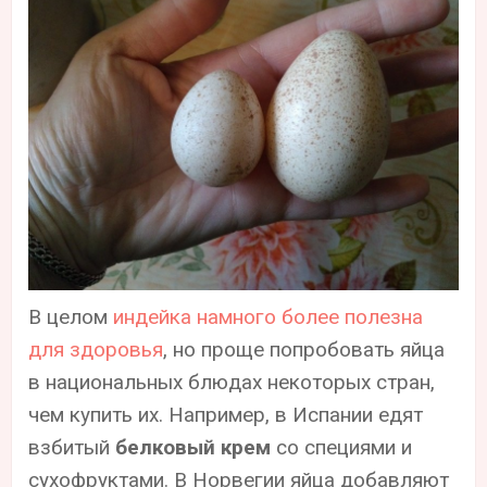
В целом
индейка намного более полезна
для здоровья
, но проще попробовать яйца
в национальных блюдах некоторых стран,
чем купить их. Например, в Испании едят
взбитый
белковый крем
со специями и
сухофруктами. В Норвегии яйца добавляют