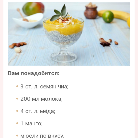
Вам понадобится:
3 ст. л. семян чиа;
200 мл молока;
4 ст. л. мёда;
1 манго;
мюсли по вкусу.