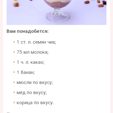
Вам понадобится:
1 ст. л. семян чиа;
75 мл молока;
1 ч. л. какао;
1 банан;
мюсли по вкусу;
мёд по вкусу;
корица по вкусу.