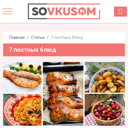
Главная
Статьи
7 постных блюд
7 постных блюд