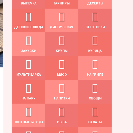
ВЫПЕЧКА
ГАРНИРЫ
ДЕСЕРТЫ
ДЕТСКИЕ БЛЮДА
ДИЕТИЧЕСКИЕ
ЗАГОТОВКИ
ЗАКУСКИ
КРУПЫ
КУРИЦА
МУЛЬТИВАРКА
МЯСО
НА ГРИЛЕ
НА ПАРУ
НАПИТКИ
ОВОЩИ
ПОСТНЫЕ БЛЮДА
РЫБА
САЛАТЫ