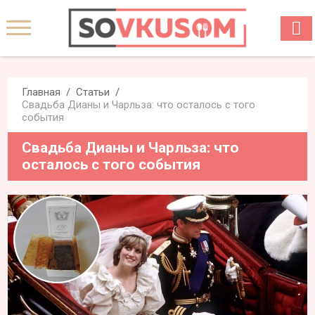
Главная
Статьи
Свадьба Дианы и Чарльза: что осталось с того
события
Свадьба Дианы и Чарльза: что
осталось с того события