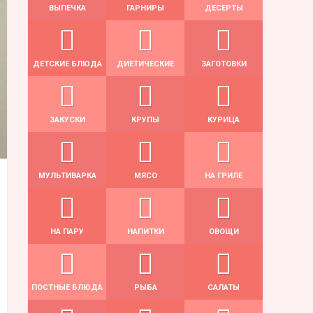
ВЫПЕЧКА
ГАРНИРЫ
ДЕСЕРТЫ
ДЕТСКИЕ БЛЮДА
ДИЕТИЧЕСКИЕ
ЗАГОТОВКИ
ЗАКУСКИ
КРУПЫ
КУРИЦА
МУЛЬТИВАРКА
МЯСО
НА ГРИЛЕ
НА ПАРУ
НАПИТКИ
ОВОЩИ
ПОСТНЫЕ БЛЮДА
РЫБА
САЛАТЫ