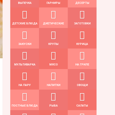
ВЫПЕЧКА
ГАРНИРЫ
ДЕСЕРТЫ
ДЕТСКИЕ БЛЮДА
ДИЕТИЧЕСКИЕ
ЗАГОТОВКИ
ЗАКУСКИ
КРУПЫ
КУРИЦА
МУЛЬТИВАРКА
МЯСО
НА ГРИЛЕ
НА ПАРУ
НАПИТКИ
ОВОЩИ
ПОСТНЫЕ БЛЮДА
РЫБА
САЛАТЫ