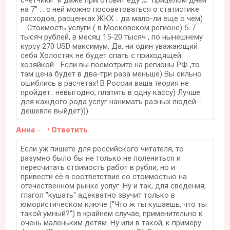
счетчики" и даже приготовит еду ,с "прицелом дней
на 7" ... с ней можно посоветоваться о статистике
расходов, расценках ЖКХ .. да мало-ли еще о чем)
... Стоимость услуги ( в Московском регионе) 5-7
тысяч рублей, в месяц 15-20 тысяч , по нынешнему
курсу 270 USD максимум. Да, ни один уважающий
себя Холостяк не будет спать с приходящей
хозяйкой... Если вы посмотрите на регионы РФ ,то
там цена будет в два-три раза меньше) Вы сильно
ошиблись в расчетах! В России ваша теория не
пройдет.. невыгодно, платить в одну кассу) Лучше
для каждого рода услуг нанимать разных людей -
дешевле выйдет)))
Анна
-
Ответить
Если уж пишете для российского читателя, то
разумно было бы не только не полениться и
пересчитать стоимость работ в рубли, но и
привести её в соответствие со стоимостью на
отечественном рынке услуг. Ну и так, для сведения,
глагол "кушать" адекватно звучит только в
юмористическом ключе ("Что ж ты кушаешь, что ты
такой умный?") в крайнем случае, применительно к
очень маленьким детям. Ну или в такой, к примеру