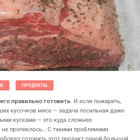
КИ
ПРОДУКТЫ
его правильно готовить
. И если пожарить,
ших кусочков мяса — задача посильная даже
ными кусками — это куда сложнее.
е не пропеклось… С такими проблемами
робовал готовить этот продукт одной большой