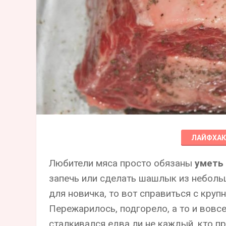
ЛАЙФХА
Любители мяса просто обязаны
уметь 
запечь или сделать шашлык из неболь
для новичка, то вот справиться с круп
Пережарилось, подгорело, а то и вовс
сталкивался едва ли не каждый, кто п