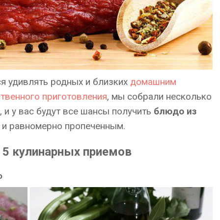
ься удивлять родных и близких
домашним
твенного приготовления
, мы собрали несколько
 и у вас будут все шансы получить
блюдо из
 и равномерно пропеченным.
 5 кулинарных приемов
о