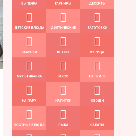
ВЫПЕЧКА
ГАРНИРЫ
ДЕСЕРТЫ
ДЕТСКИЕ БЛЮДА
ДИЕТИЧЕСКИЕ
ЗАГОТОВКИ
ЗАКУСКИ
КРУПЫ
КУРИЦА
МУЛЬТИВАРКА
МЯСО
НА ГРИЛЕ
НА ПАРУ
НАПИТКИ
ОВОЩИ
ПОСТНЫЕ БЛЮДА
РЫБА
САЛАТЫ