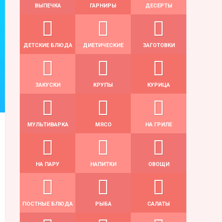
ВЫПЕЧКА
ГАРНИРЫ
ДЕСЕРТЫ
ДЕТСКИЕ БЛЮДА
ДИЕТИЧЕСКИЕ
ЗАГОТОВКИ
ЗАКУСКИ
КРУПЫ
КУРИЦА
МУЛЬТИВАРКА
МЯСО
НА ГРИЛЕ
НА ПАРУ
НАПИТКИ
ОВОЩИ
ПОСТНЫЕ БЛЮДА
РЫБА
САЛАТЫ