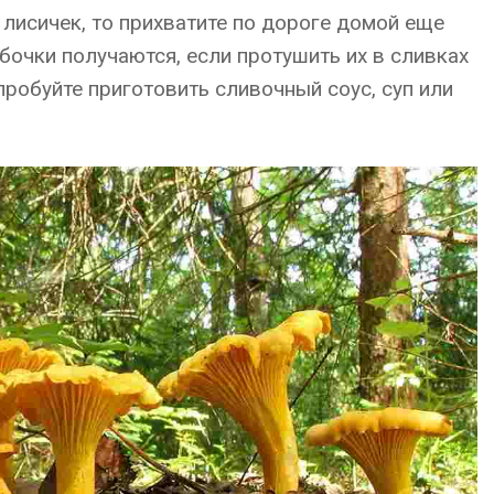
 лисичек, то прихватите по дороге домой еще
ибочки получаются, если протушить их в сливках
пробуйте приготовить сливочный соус, суп или