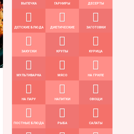
ВЫПЕЧКА
ГАРНИРЫ
ДЕСЕРТЫ
ДЕТСКИЕ БЛЮДА
ДИЕТИЧЕСКИЕ
ЗАГОТОВКИ
ЗАКУСКИ
КРУПЫ
КУРИЦА
МУЛЬТИВАРКА
МЯСО
НА ГРИЛЕ
НА ПАРУ
НАПИТКИ
ОВОЩИ
ПОСТНЫЕ БЛЮДА
РЫБА
САЛАТЫ