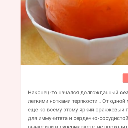
Наконец-то начался долгожданный
се
легкими нотками терпкости… От одной 
еще ко всему этому яркий оранжевый 
для иммунитета и сердечно-сосудистой
рынке или в супермаркете, не проходит