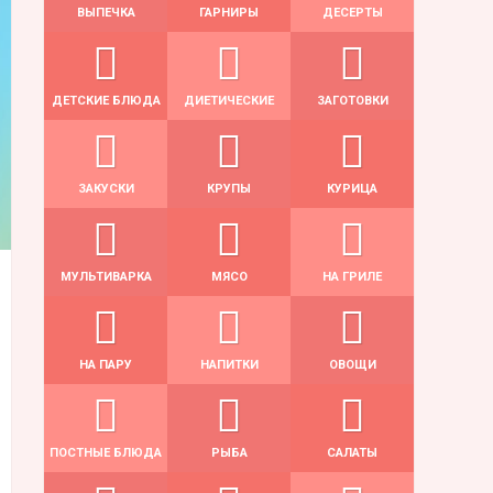
ВЫПЕЧКА
ГАРНИРЫ
ДЕСЕРТЫ
ДЕТСКИЕ БЛЮДА
ДИЕТИЧЕСКИЕ
ЗАГОТОВКИ
ЗАКУСКИ
КРУПЫ
КУРИЦА
МУЛЬТИВАРКА
МЯСО
НА ГРИЛЕ
НА ПАРУ
НАПИТКИ
ОВОЩИ
ПОСТНЫЕ БЛЮДА
РЫБА
САЛАТЫ