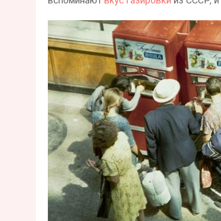
вспоминают
вкус газировки
из СССР, и