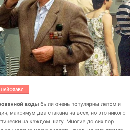
ЛАЙФХАКИ
рованной воды
были очень популярны летом и
н, максимум два стакана на всех, но это никого
тически на каждом шагу. Многие до сих пор