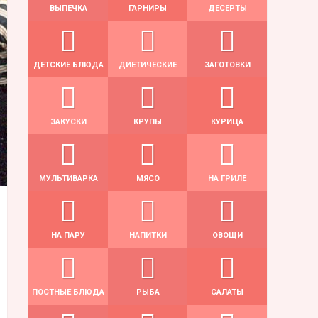
ВЫПЕЧКА
ГАРНИРЫ
ДЕСЕРТЫ
ДЕТСКИЕ БЛЮДА
ДИЕТИЧЕСКИЕ
ЗАГОТОВКИ
ЗАКУСКИ
КРУПЫ
КУРИЦА
МУЛЬТИВАРКА
МЯСО
НА ГРИЛЕ
НА ПАРУ
НАПИТКИ
ОВОЩИ
ПОСТНЫЕ БЛЮДА
РЫБА
САЛАТЫ