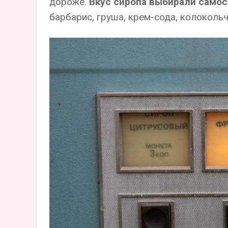
дороже.
Вкус сиропа выбирали само
барбарис, груша, крем-сода, колокольч