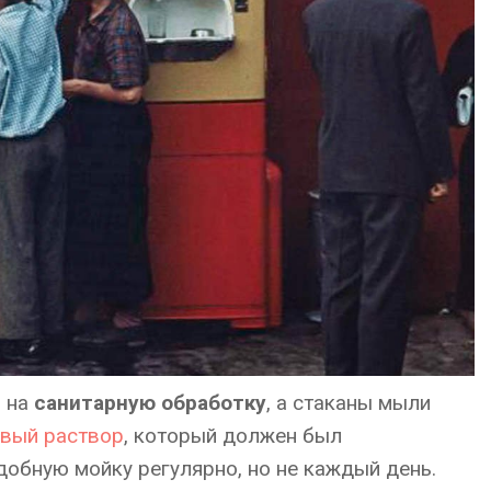
и на
санитарную обработку
, а стаканы мыли
вый раствор
, который должен был
обную мойку регулярно, но не каждый день.