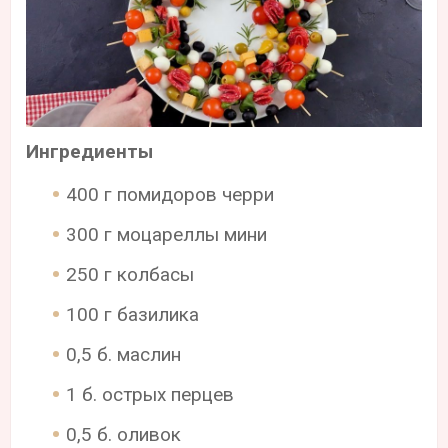
Ингредиенты
400 г помидоров черри
300 г моцареллы мини
250 г колбасы
100 г базилика
0,5 б. маслин
1 б. острых перцев
0,5 б. оливок