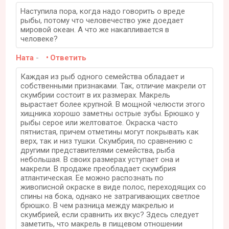
Наступила пора, когда надо говорить о вреде
рыбы, потому что человечество уже доедает
мировой океан. А что же накапливается в
человеке?
Ната
-
Ответить
Каждая из рыб одного семейства обладает и
собственными признаками. Так, отличие макрели от
скумбрии состоит в их размерах. Макрель
вырастает более крупной. В мощной челюсти этого
хищника хорошо заметны острые зубы. Брюшко у
рыбы серое или желтоватое. Окраска часто
пятнистая, причем отметины могут покрывать как
верх, так и низ тушки. Скумбрия, по сравнению с
другими представителями семейства, рыба
небольшая. В своих размерах уступает она и
макрели. В продаже преобладает скумбрия
атлантическая. Ее можно распознать по
живописной окраске в виде полос, переходящих со
спины на бока, однако не затрагивающих светлое
брюшко. В чем разница между макрелью и
скумбрией, если сравнить их вкус? Здесь следует
заметить, что макрель в пищевом отношении