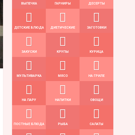
ВЫПЕЧКА
ГАРНИРЫ
ДЕСЕРТЫ
ДЕТСКИЕ БЛЮДА
ДИЕТИЧЕСКИЕ
ЗАГОТОВКИ
ЗАКУСКИ
КРУПЫ
КУРИЦА
МУЛЬТИВАРКА
МЯСО
НА ГРИЛЕ
НА ПАРУ
НАПИТКИ
ОВОЩИ
ПОСТНЫЕ БЛЮДА
РЫБА
САЛАТЫ