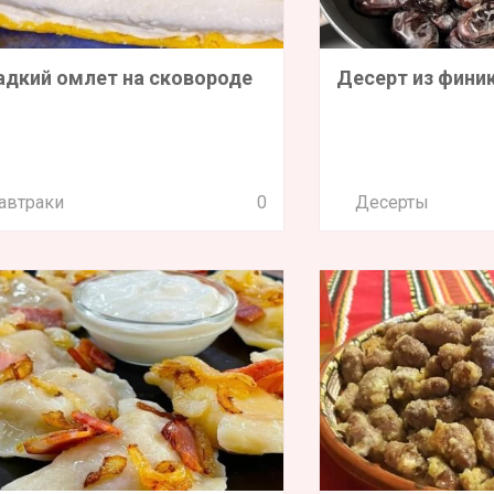
адкий омлет на сковороде
Десерт из финик
автраки
0
Десерты