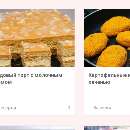
довый торт с молочным
Картофельные 
емом
печенью
есерты
0
Закуски