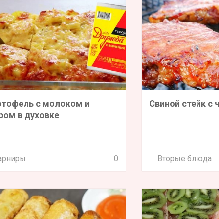
ртофель с молоком и
Свиной стейк с
ром в духовке
арниры
0
Вторые блюда