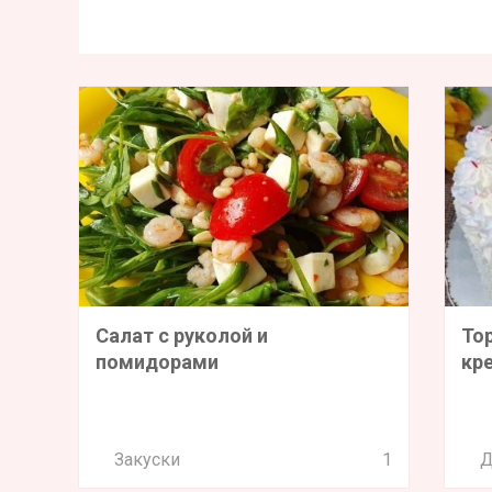
Салат с руколой и
То
помидорами
кр
Закуски
1
Д