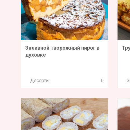
Заливной творожный пирог в
Тр
духовке
Десерты
0
З