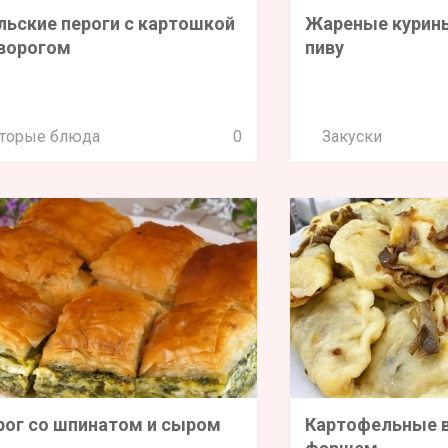
льские пероги с картошкой
Жареные курины
творогом
пиву
торые блюда
0
Закуски
рог со шпинатом и сыром
Картофельные в