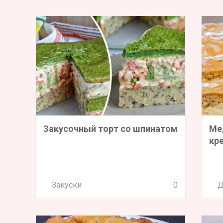
Закусочный торт со шпинатом
Ме
кр
Закуски
0
Д