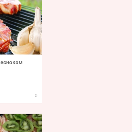
 чесноком
0