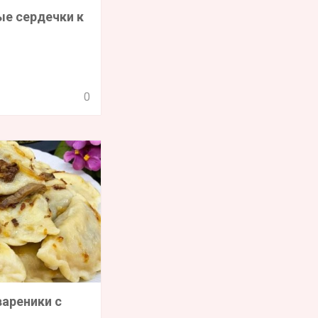
е сердечки к
0
ареники с