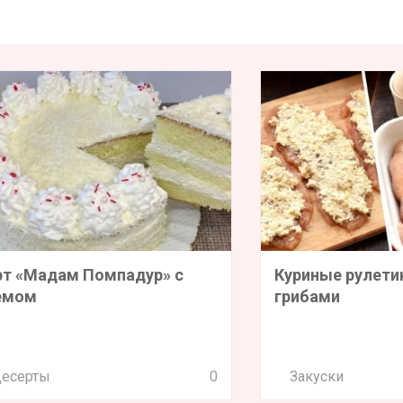
рт «Мадам Помпадур» с
Куриные рулети
емом
грибами
есерты
0
Закуски