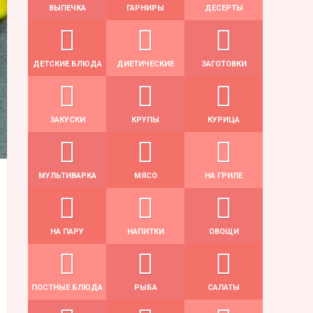
ВЫПЕЧКА
ГАРНИРЫ
ДЕСЕРТЫ
ДЕТСКИЕ БЛЮДА
ДИЕТИЧЕСКИЕ
ЗАГОТОВКИ
ЗАКУСКИ
КРУПЫ
КУРИЦА
МУЛЬТИВАРКА
МЯСО
НА ГРИЛЕ
НА ПАРУ
НАПИТКИ
ОВОЩИ
ПОСТНЫЕ БЛЮДА
РЫБА
САЛАТЫ