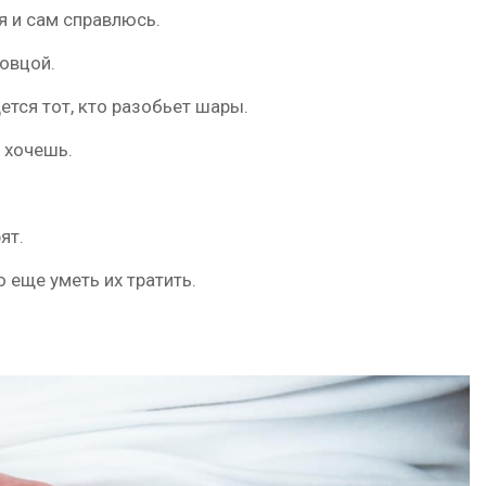
 я и сам справлюсь.
 овцой.
ется тот, кто разобьет шары.
 хочешь.
ят.
 еще уметь их тратить.