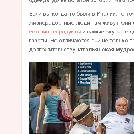
одежды до ее богатой истории. Нам точ
Если вы когда-то были в Италии, то то
жизнерадостные люди там живут. Они л
есть морепродукты
и самые вкусные де
газеты. Но отличаются они не только 
долгожительству.
Итальянская мудро