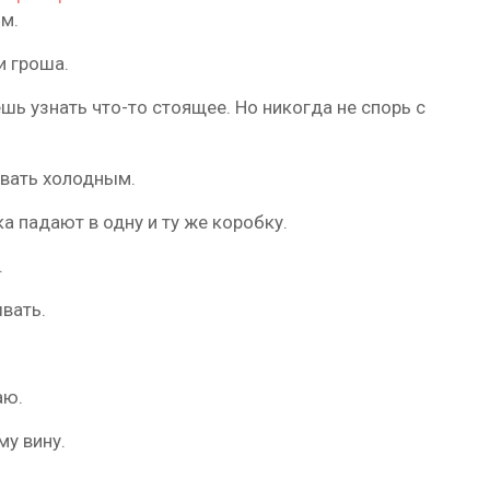
м.
и гроша.
шь узнать что-то стоящее. Но никогда не спорь с
авать холодным.
а падают в одну и ту же коробку.
.
вать.
аю.
у вину.