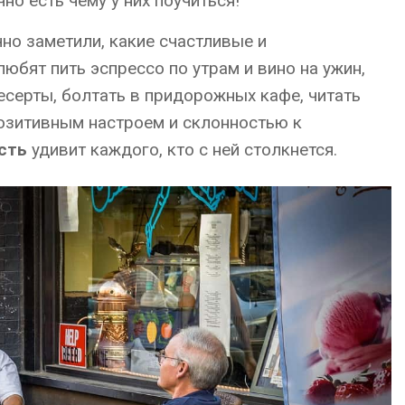
но есть чему у них поучиться!
чно заметили, какие счастливые и
юбят пить эспрессо по утрам и вино на ужин,
серты, болтать в придорожных кафе, читать
позитивным настроем и склонностью к
сть
удивит каждого, кто с ней столкнется.