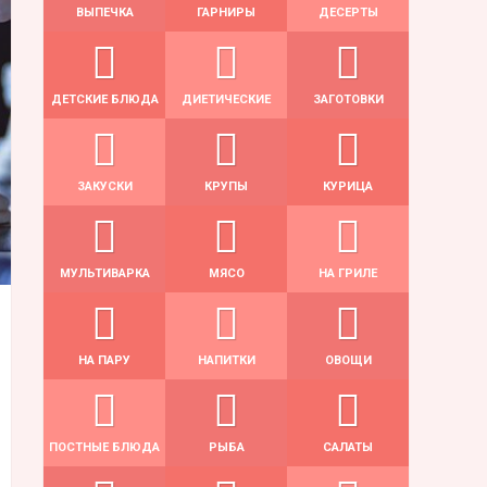
ВЫПЕЧКА
ГАРНИРЫ
ДЕСЕРТЫ
ДЕТСКИЕ БЛЮДА
ДИЕТИЧЕСКИЕ
ЗАГОТОВКИ
ЗАКУСКИ
КРУПЫ
КУРИЦА
МУЛЬТИВАРКА
МЯСО
НА ГРИЛЕ
НА ПАРУ
НАПИТКИ
ОВОЩИ
ПОСТНЫЕ БЛЮДА
РЫБА
САЛАТЫ