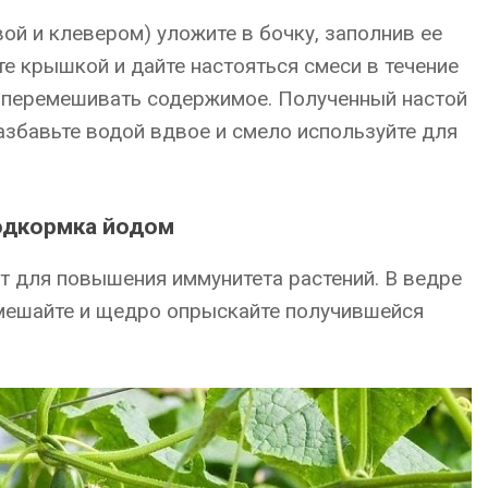
ой и клевером) уложите в бочку, заполнив ее
те крышкой и дайте настояться смеси в течение
о перемешивать содержимое. Полученный настой
азбавьте водой вдвое и смело используйте для
одкормка йодом
 для повышения иммунитета растений. В ведре
емешайте и щедро опрыскайте получившейся