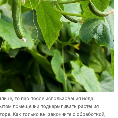
лице, то пар после использования йода
рытом помещении подкармливать растения
оре. Как только вы закончите с обработкой,