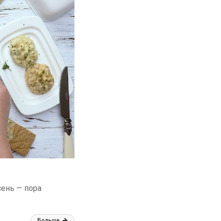
сень — пора
Больше