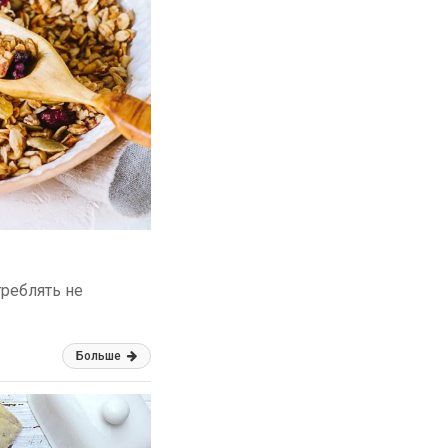
треблять не
Больше