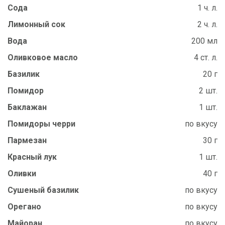
Сода
1 ч. л.
Лимонный сок
2 ч. л.
Вода
200 мл
Оливковое масло
4 ст. л.
Базилик
20 г
Помидор
2 шт.
Баклажан
1 шт.
Помидоры черри
по вкусу
Пармезан
30 г
Красный лук
1 шт.
Оливки
40 г
Сушеный базилик
по вкусу
Орегано
по вкусу
Майоран
по вкусу