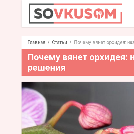
Почему вянет орхидея: 
ре
Главная
Статьи
Почему вянет орхидея: н
Почему вянет орхидея: 
решения