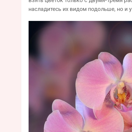
взять цветок только с двумя-тремя ра
насладитесь их видом подольше, но и у