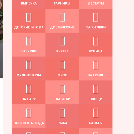
ВЫПЕЧКА
ГАРНИРЫ
ДЕСЕРТЫ
ДЕТСКИЕ БЛЮДА
ДИЕТИЧЕСКИЕ
ЗАГОТОВКИ
ЗАКУСКИ
КРУПЫ
КУРИЦА
МУЛЬТИВАРКА
МЯСО
НА ГРИЛЕ
НА ПАРУ
НАПИТКИ
ОВОЩИ
ПОСТНЫЕ БЛЮДА
РЫБА
САЛАТЫ