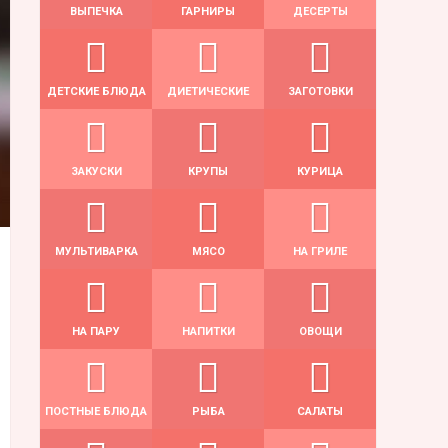
ВЫПЕЧКА
ГАРНИРЫ
ДЕСЕРТЫ
ДЕТСКИЕ БЛЮДА
ДИЕТИЧЕСКИЕ
ЗАГОТОВКИ
ЗАКУСКИ
КРУПЫ
КУРИЦА
МУЛЬТИВАРКА
МЯСО
НА ГРИЛЕ
НА ПАРУ
НАПИТКИ
ОВОЩИ
ПОСТНЫЕ БЛЮДА
РЫБА
САЛАТЫ