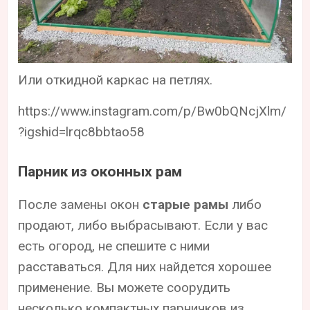
Или откидной каркас на петлях.
https://www.instagram.com/p/Bw0bQNcjXlm/
?igshid=lrqc8bbtao58
Парник из оконных рам
После замены окон
старые рамы
либо
продают, либо выбрасывают. Если у вас
есть огород, не спешите с ними
расставаться. Для них найдется хорошее
применение. Вы можете соорудить
несколько компактных парничков из