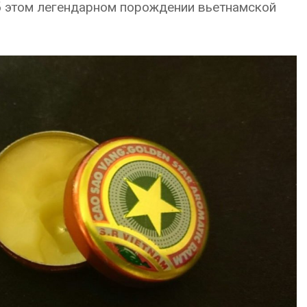
б этом легендарном порождении вьетнамской