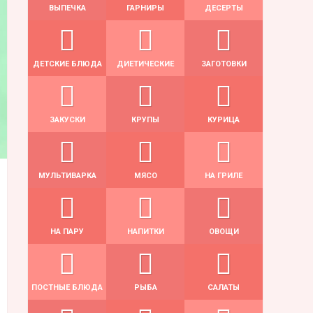
ВЫПЕЧКА
ГАРНИРЫ
ДЕСЕРТЫ
ДЕТСКИЕ БЛЮДА
ДИЕТИЧЕСКИЕ
ЗАГОТОВКИ
ЗАКУСКИ
КРУПЫ
КУРИЦА
МУЛЬТИВАРКА
МЯСО
НА ГРИЛЕ
НА ПАРУ
НАПИТКИ
ОВОЩИ
ПОСТНЫЕ БЛЮДА
РЫБА
САЛАТЫ