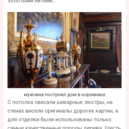
золотыми нитями…
мужчина построил дом в коровнике
С потолка свисали шикарные люстры, на
стенах висели оригиналы дорогих картин, а
для отделки были использованы только
самые качественные породы дерева. Шесть