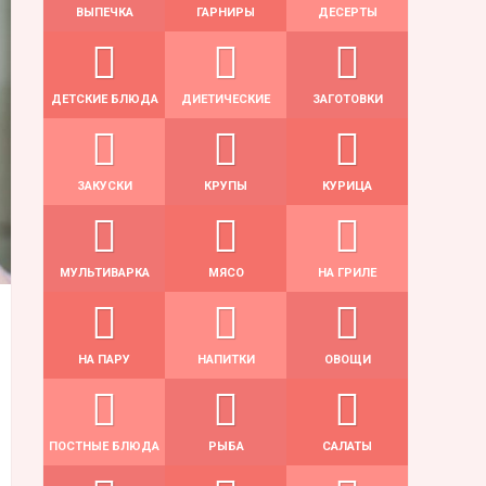
ВЫПЕЧКА
ГАРНИРЫ
ДЕСЕРТЫ
ДЕТСКИЕ БЛЮДА
ДИЕТИЧЕСКИЕ
ЗАГОТОВКИ
ЗАКУСКИ
КРУПЫ
КУРИЦА
МУЛЬТИВАРКА
МЯСО
НА ГРИЛЕ
НА ПАРУ
НАПИТКИ
ОВОЩИ
ПОСТНЫЕ БЛЮДА
РЫБА
САЛАТЫ