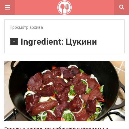
Просмотр архива
Ingredient: Цукини
Говяжья печень по-узбекски с овощами в