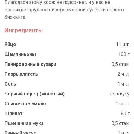
Благодаря этому корж не подсохнет, и у вас не
возникнет трудностей с формовкой рулета из такого
бисквита.
Ингредиенты
Яйцо
11 шт.
Шампиньоны
100 г
Панировочные сухари
0,5 стак.
Разрыхлитель
2 ч. л.
Соль
1 ч. л.
Черный перец (молотый)
по вкусу
Сливочное масло
1 ст. л.
Шпинат
80 г
Пшеничная мука
0,5 стак.
Винный уксус
1 ч. л.