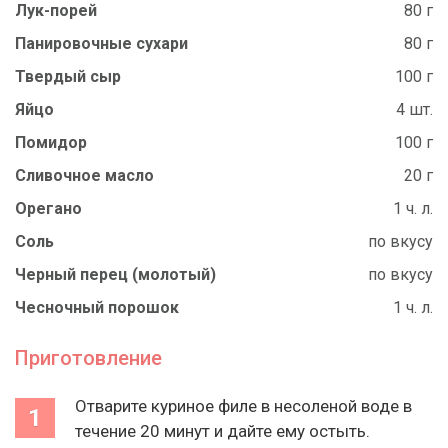
Лук-порей
80 г
Панировочные сухари
80 г
Твердый сыр
100 г
Яйцо
4 шт.
Помидор
100 г
Сливочное масло
20 г
Орегано
1 ч. л.
Соль
по вкусу
Черный перец (молотый)
по вкусу
Чесночный порошок
1 ч. л.
Приготовление
Отварите куриное филе в несоленой воде в
течение 20 минут и дайте ему остыть.