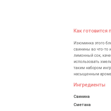
Как готовится 
Изюминка этого б
свинины во что-то
лимонный сок, каче
использовать хмели
таким набором ингр
насыщенным арома
Ингредиенты
Свинина
Сметана