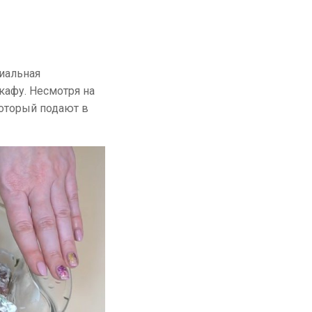
циальная
афу. Несмотря на
который подают в