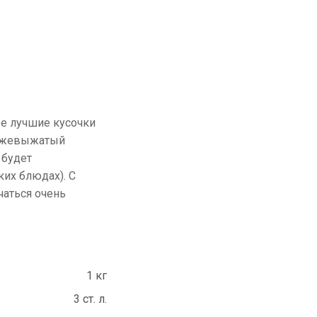
ые лучшие кусочки
вежевыжатый
 будет
ких блюдах). С
чаться очень
1 кг
3 ст. л.