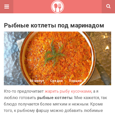
Рыбные котлеты под маринадом
50 минут
Средне
Порций: 3
Кто-то предпочитает
жарить рыбу кусочками
, а я
люблю готовить
рыбные котлеты
. Мне кажется, так
блюдо получается более мягким и нежным. Кроме
того, к рыбному фаршу можно добавить любимые