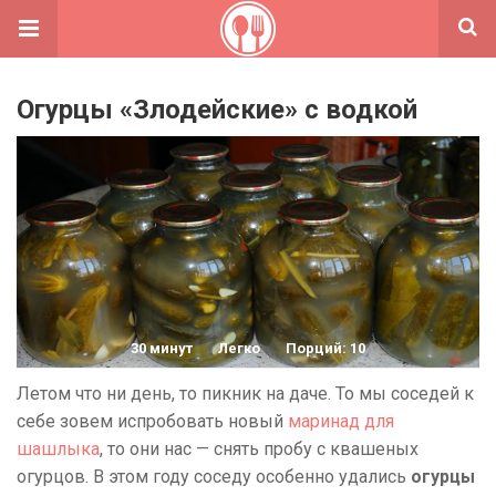
Огурцы «Злодейские» с водкой
30 минут
Легко
Порций: 10
Летом что ни день, то пикник на даче. То мы соседей к
себе зовем испробовать новый
маринад для
шашлыка
, то они нас — снять пробу с квашеных
огурцов. В этом году соседу особенно удались
огурцы