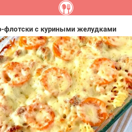
-флотски с куриными желудками