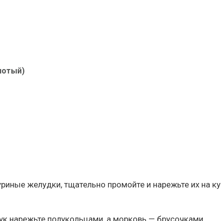
лотый)
уриные желудки, тщательно промойте и нарежьте их на к
ук нарежьте полукольцами, а морковь — брусочками.