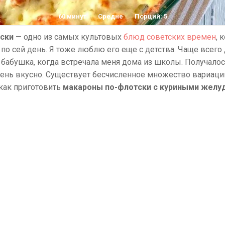
60 минут
Средне
Порций: 5
ски
— одно из самых культовых
блюд советских времен
, 
 по сей день. Я тоже люблю его еще с детства. Чаще всего
бабушка, когда встречала меня дома из школы. Получалось
чень вкусно. Существует бесчисленное множество вариаци
как приготовить
макароны по-флотски с куриными желу