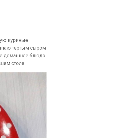
зую куриные
ыпаю тертым сыром
тое домашнее блюдо
ашем столе.