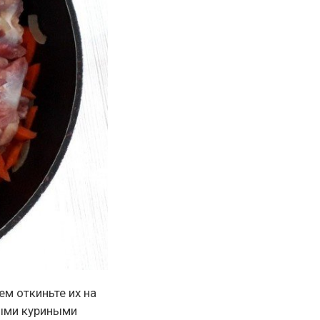
ем откиньте их на
выми куриными