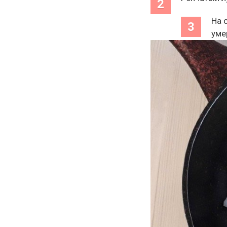
На 
уме