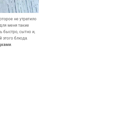
которое не утратило
 для меня такие
 быстро, сытно и,
й этого блюда.
дками
.