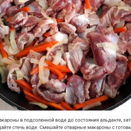
акароны в подсоленной воде до состояния альденте, зат
дайте стечь воде. Смешайте отварные макароны с гото