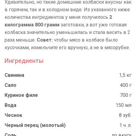
Удивительно, но такие домашние колбаски вкусны как
в горячем, так и в холодном виде. Из указанного ниже
количества ингредиентов у меня получилось
2
килограмма 800 грамм
заготовки, а вот уже готовая
колбаска значительно уменьшилась и стала весить в 2
раза меньше.
Совет:
чтобы мясо в колбасе было
кусочками, измельчите его вручную, а не в мясорубке.
Ингредиенты
Свинина
1,5 кг
Сало
400 г
Куриное филе
700 г
Вода
150 мл
Чеснок
8 зуб.
Черный перец (молотый)
1 ч. л.
Соль
по вкусу