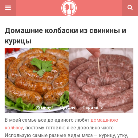
Домашние колбаски из свинины и
курицы
75 минут
Средне
Порций: 5
В моей семье все до единого любят
домашнюю
колбасу
, поэтому готовлю я ее довольно часто.
Использую самые разные виды мяса — курицу, утку,